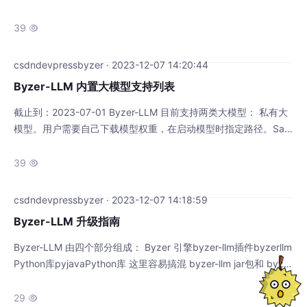
atglm2sft/baichuansft/falconsft/llama2 新增模型我们需要一一
验证，需要点时间，敬请期待。 其中 chatglm2 需要 pytorch 2.0.
39

1 才能在消费级显卡上微调 （flash attens
csdndevpressbyzer · 2023-12-07 14:20:44
Byzer-LLM 内置大模型支持列表
截止到：2023-07-01 Byzer-LLM 目前支持两类大模型： 私有大
模型。用户需要自己下载模型权重，在启动模型时指定路径。Saa
S大模型。 用户需要提供token 两者的部署和使用方式完全一致，
区别在于私有大模型需要占用较大资源（诸如GPU/CPU等）。 Sa
39

aS大模型启动都是Proxy worker,本身不会占用什么资源。 开源大
模型 下面参数名称作为pretrainedModelT
csdndevpressbyzer · 2023-12-07 14:18:59
Byzer-LLM 升级指南
Byzer-LLM 由四个部分组成： Byzer 引擎byzer-llm插件byzerllm
Python库pyjavaPython库 这里容易搞混 byzer-llm jar包和 byzer
llm Python 包。你可以理解为两者实现了 Java/Scala 和 Python
的沟通桥梁。 升级主要分成两部分： byzer-llm 插件 和 pyjava/b
29
